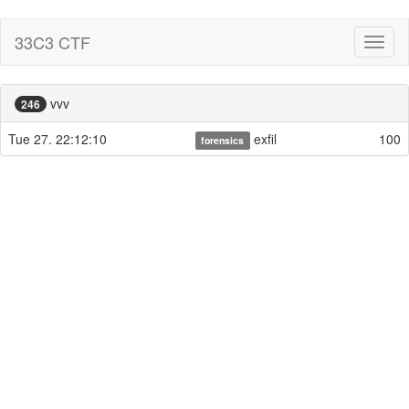
33C3 CTF
Toggl
naviga
vvv
246
Tue 27. 22:12:10
exfil
100
forensics