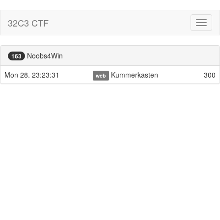
32C3 CTF
Toggl
naviga
Noobs4Win
163
Mon 28. 23:23:31
Kummerkasten
300
web