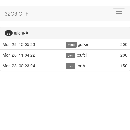
32C3 CTF
Toggl
naviga
talent-A
77
Mon 28. 15:05:33
gurke
300
misc
Mon 28. 11:04:22
teufel
200
pwn
Mon 28. 02:23:24
forth
150
pwn