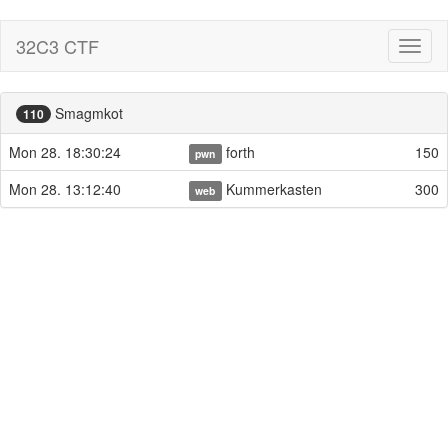
32C3 CTF
Toggl
naviga
Smagmkot
110
Mon 28. 18:30:24
forth
150
pwn
Mon 28. 13:12:40
Kummerkasten
300
web