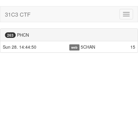
31C3 CTF
Toggl
naviga
PHCN
263
Sun 28. 14:44:50
5CHAN
15
web