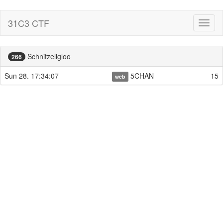
31C3 CTF
Toggl
naviga
Schnitzeligloo
266
Sun 28. 17:34:07
5CHAN
15
web