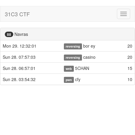
31C3 CTF
Toggl
naviga
Navras
88
Mon 29. 12:32:01
bor ey
20
reversing
Sun 28. 07:57:03
casino
20
reversing
Sun 28. 06:57:01
5CHAN
15
web
Sun 28. 03:54:32
cfy
10
pwn