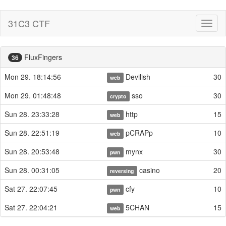
31C3 CTF
Toggl
naviga
FluxFingers
36
Mon 29. 18:14:56
Devilish
30
web
Mon 29. 01:48:48
sso
30
crypto
Sun 28. 23:33:28
http
15
web
Sun 28. 22:51:19
pCRAPp
10
web
Sun 28. 20:53:48
mynx
30
pwn
Sun 28. 00:31:05
casino
20
reversing
Sat 27. 22:07:45
cfy
10
pwn
Sat 27. 22:04:21
5CHAN
15
web