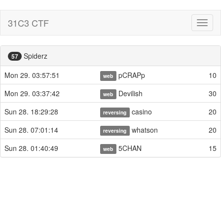
31C3 CTF
Toggl
naviga
Spiderz
57
Mon 29. 03:57:51
pCRAPp
10
web
Mon 29. 03:37:42
Devilish
30
web
Sun 28. 18:29:28
casino
20
reversing
Sun 28. 07:01:14
whatson
20
reversing
Sun 28. 01:40:49
5CHAN
15
web