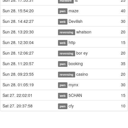
Sun 28. 17:55:31
ls
25
malware
Sun 28. 15:54:20
maze
40
pwn
Sun 28. 14:42:27
Devilish
30
web
Sun 28. 13:20:30
whatson
20
reversing
Sun 28. 12:30:04
http
15
web
Sun 28. 12:06:27
bor ey
20
reversing
Sun 28. 11:20:57
booking
35
pwn
Sun 28. 09:23:55
casino
20
reversing
Sun 28. 01:05:19
mynx
30
pwn
Sat 27. 22:02:01
5CHAN
15
web
Sat 27. 20:37:58
cfy
10
pwn