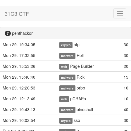
31C3 CTF
Toggl
naviga
penthackon
7
Mon 29. 19:34:05
otp
30
crypto
Mon 29. 17:32:55
Roll
30
malware
Mon 29. 15:53:26
Page Builder
20
web
Mon 29. 15:40:40
Rick
15
malware
Mon 29. 12:26:53
orbb
10
malware
Mon 29. 12:13:49
pCRAPp
10
web
Mon 29. 10:43:13
bindshell
40
malware
Mon 29. 10:02:54
sso
30
crypto